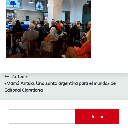
Navegación
Anterior:
«Mamá Antula. Una santa argentina para el mundo» de
de
Editorial Claretiana.
entradas
Buscar