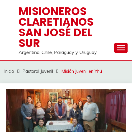
Saltar
MISIONEROS
al
CLARETIANOS
contenido
SAN JOSÉ DEL
SUR
Argentina, Chile, Paraguay y Uruguay
Inicio
Pastoral Juvenil
Misión juvenil en Yhú