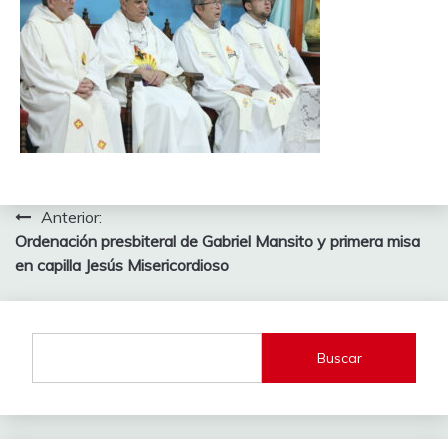
Navegación
Anterior:
Ordenación presbiteral de Gabriel Mansito y primera misa
de
en capilla Jesús Misericordioso
entradas
Buscar