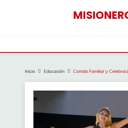
Saltar
al
MISIONERO
contenido
Inicio
Educación
Corrida Familiar y Celebrac